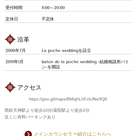
受付時間
11:00～20:00
定休日
不定休
沿革
2006年7月
La poche weddingを設立
2019年1月
baton de la poche wedding -結婚相談所バト
ン-を開設
アクセス
https://goo.gl/maps/BMiqhLhFcbJfke9Q6
西鉄天神駅より徒歩10分/薬院駅より徒歩2分
近くに有料パーキングあり
メインカウンセラー紹介はこちらへ